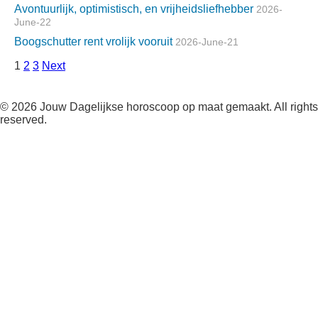
Avontuurlijk, optimistisch, en vrijheidsliefhebber
2026-
June-22
Boogschutter rent vrolijk vooruit
2026-June-21
Posts
1
2
3
Next
pagination
© 2026 Jouw Dagelijkse horoscoop op maat gemaakt. All rights
reserved.