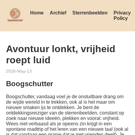
Home
Archief
Sterrenbeelden
Privacy
Policy
Avontuur lonkt, vrijheid
roept luid
2026-May-13
Boogschutter
Boogschutter, vandaag voel je de onstuitbare drang om
de wijde wereld in te trekken, ook al is het maar om
nieuwe smaken ijs te ontdekken. Je bent de
ontdekkingsreiziger van de sterrenbeelden, constant op
zoek naar nieuwe ideeën, plekken en vooral: vrijheid.
Wees niet verbaasd als je opeens zin krijgt in een
spontane roadtrip of het leren van een nieuwe taal (ook al
is dat vandaag een grapje dat je met vrienden deelt). Je